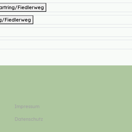
punkt Spessartring/Fiedlerweg
sartring/Fiedlerweg
Impressum
Datenschutz